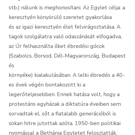
stb.) nálunk is meghonosítani. Az Egylet célja: a
keresztyén könyörülő szeretet gyakorlása
és az igazi keresztyén élet felvirágoztatása. A
tagok szolgálatra való odaszánását elfogadva,
az Úr felhasználta őket ébredési gócok
(Szabolcs, Borsod, Dél-Magyarország, Budapest
és
környéke) kialakulásában. A lelki ébredés a 40-
es évek végén bontakozott ki a
legerőteljesebben. Ennek hatása volt, hogy a
protestáns egyházak a diktatúra éveiben sem
sorvadtak el, sőt a fiatalabb generációból is
sokan hitre jutottak azóta. 1950-ben politikai
nyomással a Bethánia Egyletet feloszlatták.