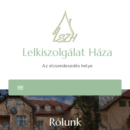
Lelkiszolgálat Háza
Az elcsendesedés helye
Rólunk