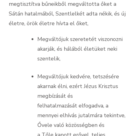
megtisztítva bűneikből megváltotta őket a
Sátán hatalmából, Szentlelkét adta nékik, és új
életre, örök életre hívta el őket,
Megváltójuk szeretetét viszonozni
akarják, és hálából életüket neki
szentelik,
Megváltójuk kedvére, tetszésére
akarnak élni, ezért Jézus Krisztus
megbízását és
felhatalmazását elfogadva, a
mennyei elhívás jutalmára tekintve,
Ővele való közösségben és
a Tőle kapott erővel, teljes