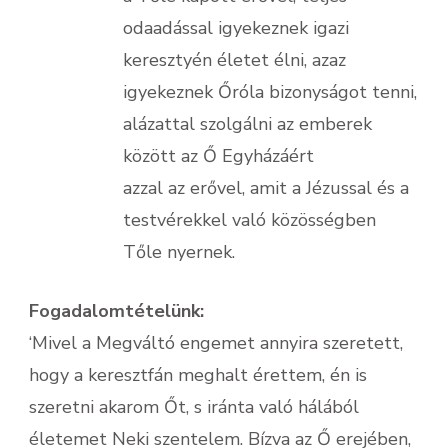
odaadással igyekeznek igazi
keresztyén életet élni, azaz
igyekeznek Őróla bizonyságot tenni,
alázattal szolgálni az emberek
között az Ő Egyházáért
azzal az erővel, amit a Jézussal és a
testvérekkel való közösségben
Tőle nyernek.
Fogadalomtételünk:
‘Mivel a Megváltó engemet annyira szeretett,
hogy a keresztfán meghalt érettem, én is
szeretni akarom Őt, s iránta való hálából
életemet Neki szentelem. Bízva az Ő erejében,