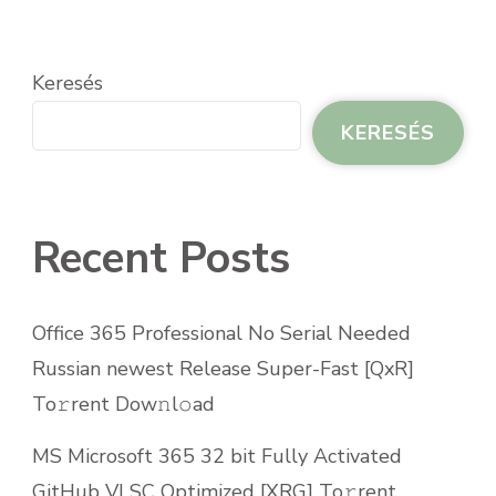
Keresés
KERESÉS
Recent Posts
Office 365 Professional No Serial Needed
Russian newest Release Super-Fast [QxR]
To𝚛rent Dow𝚗l𝚘ad
MS Microsoft 365 32 bit Fully Activated
GitHub VLSC Optimized [XRG] To𝚛rent