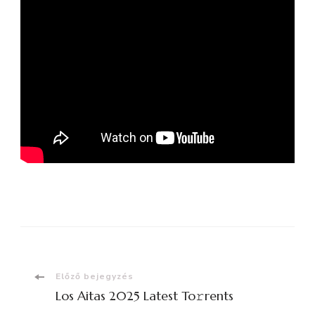
Bejegyzések
Előző bejegyzés
Los Aitas 2025 Latest To𝚛rents