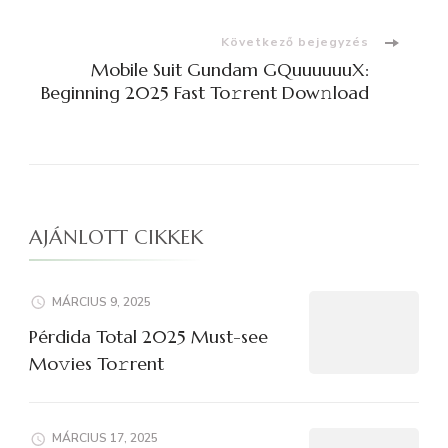
navigációja
Következő bejegyzés
Mobile Suit Gundam GQuuuuuuX:
Beginning 2025 Fast To𝚛rent Dow𝚗load
AJÁNLOTT CIKKEK
MÁRCIUS 9, 2025
Pérdida Total 2025 Must-see
Mo𝚟ies To𝚛rent
MÁRCIUS 17, 2025