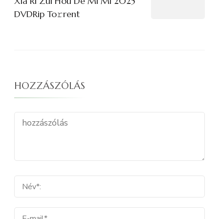
Xia Ri Zui Hou De Mi Mi 2025
DVDRip To𝚛rent
HOZZÁSZÓLÁS