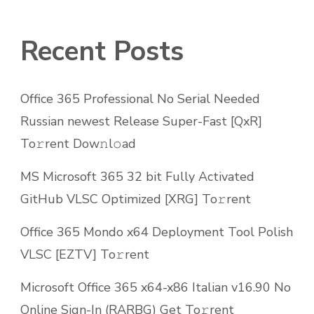
Recent Posts
Office 365 Professional No Serial Needed
Russian newest Release Super-Fast [QxR]
To𝚛rent Dow𝚗l𝚘ad
MS Microsoft 365 32 bit Fully Activated
GitHub VLSC Optimized [XRG] To𝚛rent
Office 365 Mondo x64 Deployment Tool Polish
VLSC [EZTV] To𝚛rent
Microsoft Office 365 x64-x86 Italian v16.90 No
Online Sign-In (RARBG) Get To𝚛rent