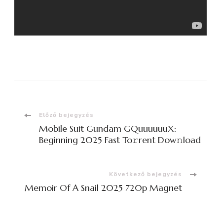
Bejegyzések
Előző bejegyzés
Mobile Suit Gundam GQuuuuuuX:
navigációja
Beginning 2025 Fast To𝚛rent Dow𝚗load
Következő bejegyzés
Memoir Of A Snail 2025 720p Magnet