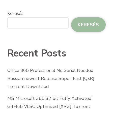
Keresés
KERESÉS
Recent Posts
Office 365 Professional No Serial Needed
Russian newest Release Super-Fast [QxR]
To𝚛rent Dow𝚗l𝚘ad
MS Microsoft 365 32 bit Fully Activated
GitHub VLSC Optimized [XRG] To𝚛rent