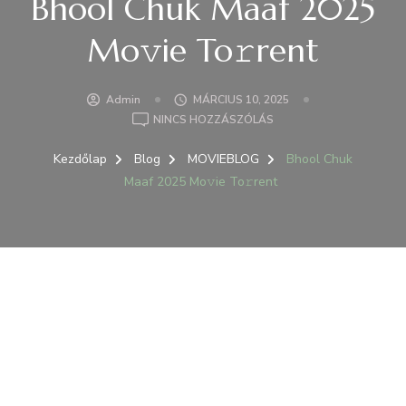
Bhool Chuk Maaf 2025
Mo𝚟ie To𝚛rent
Admin
MÁRCIUS 10, 2025
A(Z)
NINCS HOZZÁSZÓLÁS
BHOOL
CHUK
Kezdőlap
Blog
MOVIEBLOG
Bhool Chuk
MAAF
Maaf 2025 Mo𝚟ie To𝚛rent
2025
MO𝚟IE
TO𝚛RENT
BEJEGYZÉSHEZ