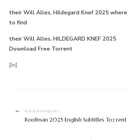
their Will Alles. Hildegard Knef 2025 where
to find
their Will Alles. HILDEGARD KNEF 2025
Download Free Torrent
[In]
Bejegyzések
Előző bejegyzés
Roofman 2025 English Subtitles To𝚛rent
navigációja