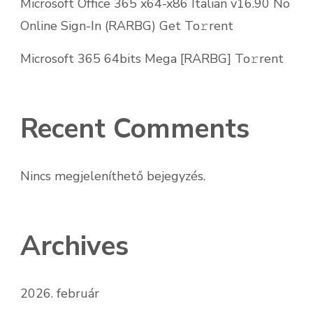
Microsoft Office 365 x64-x86 Italian v16.90 No
Online Sign-In (RARBG) Get To𝚛rent
Microsoft 365 64bits Mega [RARBG] To𝚛rent
Recent Comments
Nincs megjeleníthető bejegyzés.
Archives
2026. február