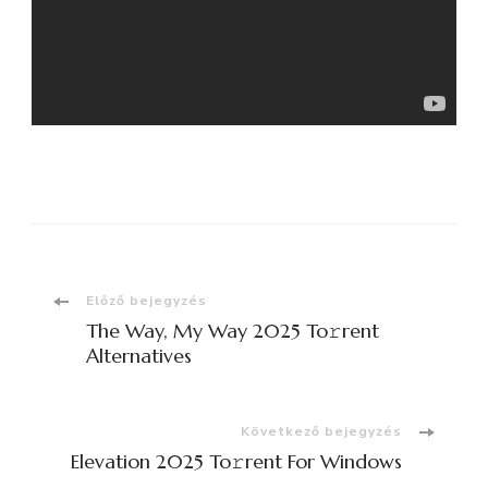
Bejegyzések
Előző bejegyzés
The Way, My Way 2025 To𝚛rent
navigációja
Alternatives
Következő bejegyzés
Elevation 2025 To𝚛rent For Windows