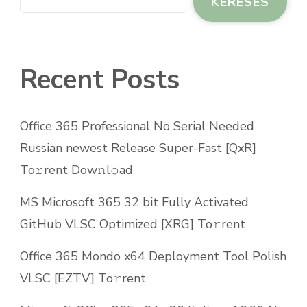
KERESÉS
Recent Posts
Office 365 Professional No Serial Needed
Russian newest Release Super-Fast [QxR]
To𝚛rent Dow𝚗l𝚘ad
MS Microsoft 365 32 bit Fully Activated
GitHub VLSC Optimized [XRG] To𝚛rent
Office 365 Mondo x64 Deployment Tool Polish
VLSC [EZTV] To𝚛rent