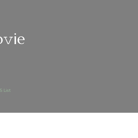
𝚟ie
Z)
RLA
VENLIK
S List
25
𝚟IE
AGNET
ST
JEGYZÉSHEZ