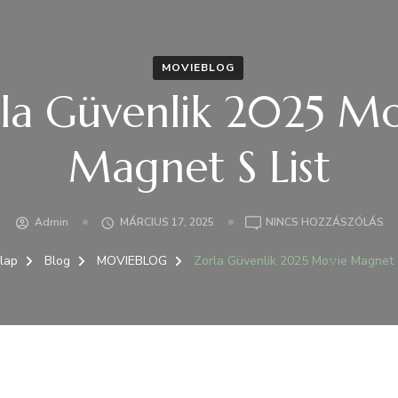
MOVIEBLOG
la Güvenlik 2025 Mo
Magnet S List
A(
Admin
MÁRCIUS 17, 2025
NINCS HOZZÁSZÓLÁS
ZO
GÜ
lap
Blog
MOVIEBLOG
Zorla Güvenlik 2025 Mo𝚟ie Magnet 
20
MO
M
S
LI
BE