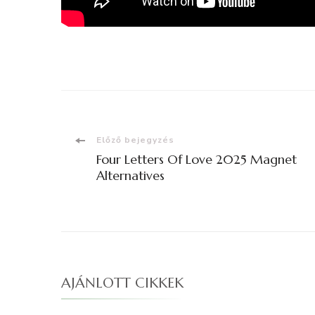
Bejegyzések
Előző bejegyzés
Four Letters Of Love 2025 Magnet
navigációja
Alternatives
AJÁNLOTT CIKKEK