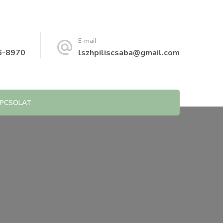
E-mail
6-8970
lszhpiliscsaba@gmail.com
PCSOLAT