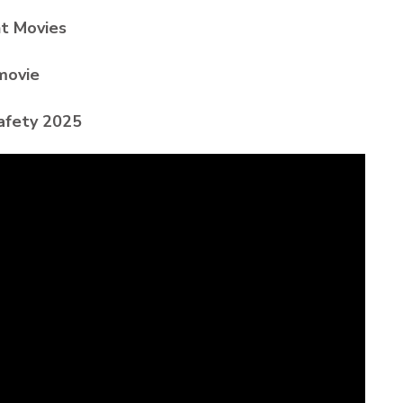
nt Movies
movie
safety 2025