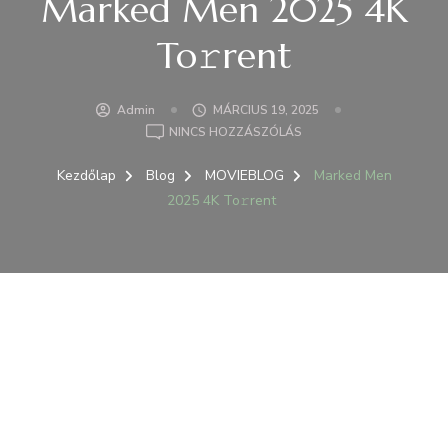
Marked Men 2025 4K
To𝚛rent
Admin
MÁRCIUS 19, 2025
A(Z)
NINCS HOZZÁSZÓLÁS
MARKED
MEN
Kezdőlap
Blog
MOVIEBLOG
Marked Men
2025
2025 4K To𝚛rent
4K
TO𝚛RENT
BEJEGYZÉSHEZ