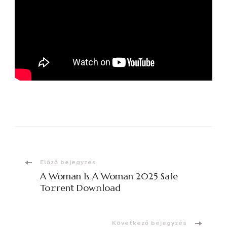
Bejegyzések
Előző bejegyzés
A Woman Is A Woman 2025 Safe
navigációja
To𝚛rent Dow𝚗load
Következő bejegyzés