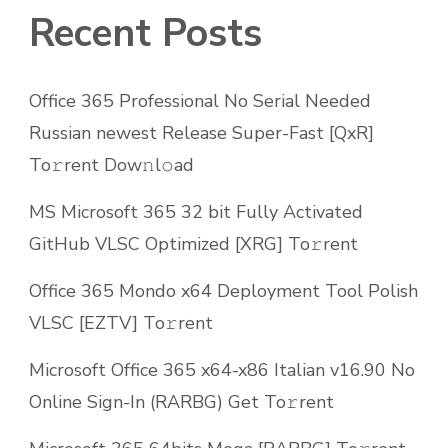
Recent Posts
Office 365 Professional No Serial Needed
Russian newest Release Super-Fast [QxR]
To𝚛rent Dow𝚗l𝚘ad
MS Microsoft 365 32 bit Fully Activated
GitHub VLSC Optimized [XRG] To𝚛rent
Office 365 Mondo x64 Deployment Tool Polish
VLSC [EZTV] To𝚛rent
Microsoft Office 365 x64-x86 Italian v16.90 No
Online Sign-In (RARBG) Get To𝚛rent