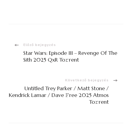
Bejegyzések
Előző bejegyzés
Star Wars: Episode III – Revenge Of The
navigációja
Sith 2025 QxR To𝚛rent
Következő bejegyzés
Untitled Trey Parker / Matt Stone /
Kendrick Lamar / Dave 𝙵ree 2025 Atmos
To𝚛rent