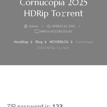
Cornucopia 2025
HDRip To𝚛rent
Admin
ÁPRILIS 20, 2025
A(Z)
NINCS HOZZÁSZÓLÁS
CORNUCOPIA
2025
Kezdőlap
Blog
MOVIEBLOG
Cornucopia
HDRIP
2025 HDRip To𝚛rent
TO𝚛RENT
BEJEGYZÉSHEZ
ZIP password is:
123