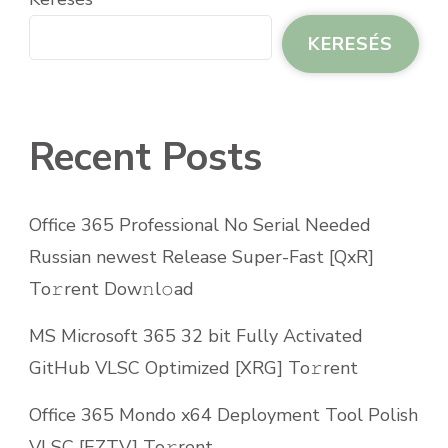
KERESÉS
Recent Posts
Office 365 Professional No Serial Needed
Russian newest Release Super-Fast [QxR]
To𝚛rent Dow𝚗l𝚘ad
MS Microsoft 365 32 bit Fully Activated
GitHub VLSC Optimized [XRG] To𝚛rent
Office 365 Mondo x64 Deployment Tool Polish
VLSC [EZTV] To𝚛rent