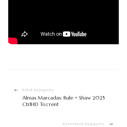
Bejegyzések
Előző bejegyzés
Almas Marcadas: Rule + Shaw 2025
navigációja
CtrlHD To𝚛rent
Következő bejegyzés