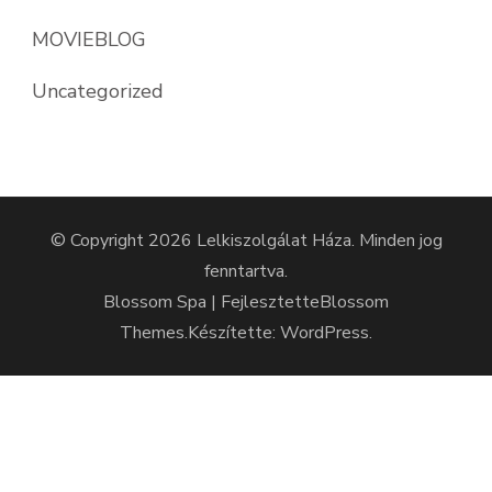
MOVIEBLOG
Uncategorized
© Copyright 2026
Lelkiszolgálat Háza
. Minden jog
fenntartva.
Blossom Spa | Fejlesztette
Blossom
Themes
.Készítette:
WordPress
.