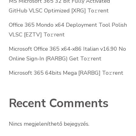
MS Microsoft 365 32 bit Fully Activated
GitHub VLSC Optimized [XRG] To𝚛rent
Office 365 Mondo x64 Deployment Tool Polish
VLSC [EZTV] To𝚛rent
Microsoft Office 365 x64-x86 Italian v16.90 No
Online Sign-In (RARBG) Get To𝚛rent
Microsoft 365 64bits Mega [RARBG] To𝚛rent
Recent Comments
Nincs megjeleníthető bejegyzés.