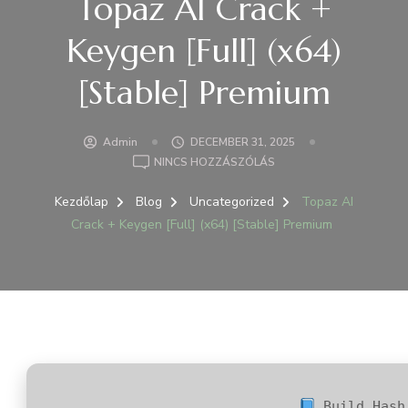
Topaz AI Crack +
Keygen [Full] (x64)
[Stable] Premium
Admin
DECEMBER 31, 2025
A(Z)
NINCS HOZZÁSZÓLÁS
TOPAZ
AI
Kezdőlap
Blog
Uncategorized
Topaz AI
CRACK
Crack + Keygen [Full] (x64) [Stable] Premium
+
KEYGEN
[FULL]
(X64)
[STABLE]
PREMIUM
BEJEGYZÉSHEZ
Build Hash