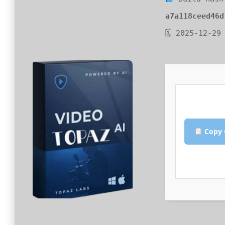
a7a118ceed46d
🗓 2025-12-29
Copy 