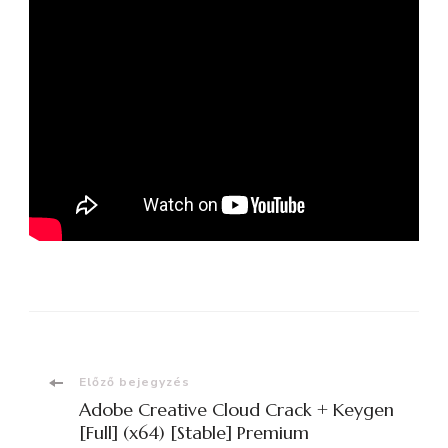
Bejegyzések
Előző bejegyzés
Adobe Creative Cloud Crack + Keygen
navigációja
[Full] (x64) [Stable] Premium