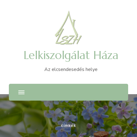
Lelkiszolgálat Háza
Az elcsendesedés helye
címkék