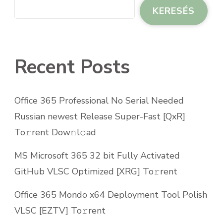
KERESÉS
Recent Posts
Office 365 Professional No Serial Needed
Russian newest Release Super-Fast [QxR]
To𝚛rent Dow𝚗l𝚘ad
MS Microsoft 365 32 bit Fully Activated
GitHub VLSC Optimized [XRG] To𝚛rent
Office 365 Mondo x64 Deployment Tool Polish
VLSC [EZTV] To𝚛rent