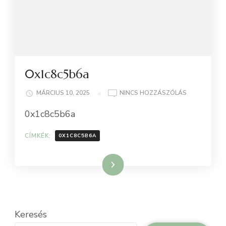
0x1c8c5b6a
A(Z)
MÁRCIUS 10, 2025
NINCS HOZZÁSZÓLÁS
0X1C8C5B6A
0x1c8c5b6a
BEJEGYZÉSH
CÍMKÉK:
0X1C8C5B6A
Tovább
Keresés