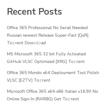
Recent Posts
Office 365 Professional No Serial Needed
Russian newest Release Super-Fast [QxR]
To𝚛rent Dow𝚗l𝚘ad
MS Microsoft 365 32 bit Fully Activated
GitHub VLSC Optimized [XRG] To𝚛rent
Office 365 Mondo x64 Deployment Tool Polish
VLSC [EZTV] To𝚛rent
Microsoft Office 365 x64-x86 Italian v16.90 No
Online Sign-In (RARBG) Get To𝚛rent