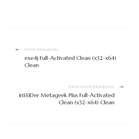
Bejegyzések
Előző bejegyzés
exe4j Full-Activated Clean (x32-x64)
navigációja
Clean
Következő bejegyzés
inSSIDer Metageek Plus Full-Activated
Clean (x32-x64) Clean