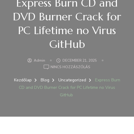
Express Burn CD and
DVD Burner Crack for
PC Lifetime no Virus
GitHub
Admin
DECEMBER 21, 2025
A(Z)
NINCS HOZZÁSZÓLÁS
EXPRESS
BURN
Kezdőlap
Blog
Uncategorized
Express Burn
CD
CD and DVD Burner Crack for PC Lifetime no Virus
AND
GitHub
DVD
BURNER
CRACK
FOR
PC
LIFETIME