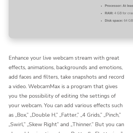
Processor:
At leas
RAM:
4 GB for cra
Disk space:
64 GB f
Enhance your live webcam stream with great
effects, animations, backgrounds and emotions,
add faces and filters, take snapshots and record
a video. WebcamMax is a program that gives
you the possibility of editing the settings of
your webcam. You can add various effects such
as „Box,” „Double H,” „Fatter,” „4 Grids,” „Pinch,”
„Swirl,” „Skew Right” and „Thinner.” But you can