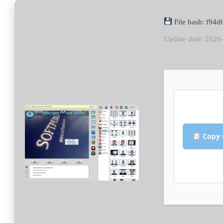
File hash: f94
Update date: 2026
Copy 