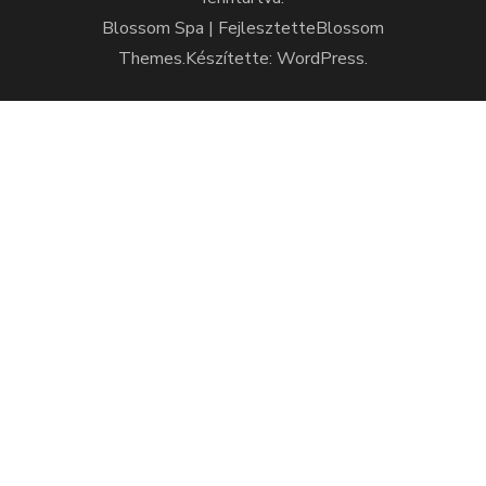
Blossom Spa | Fejlesztette
Blossom
Themes
.Készítette:
WordPress
.