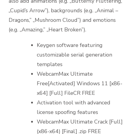
also add animations (e.g. „Butterfly Fluttering,”
„Cupid’s Arrow”), backgrounds (e.g. „Animal –
Dragons,” „Mushroom Cloud”) and emotions
(e.g. „Amazing,” „Heart Broken”).
Keygen software featuring
customizable serial generation
templates
WebcamMax Ultimate
Free[Activated] Windows 11 [x86-
x64] [Full] FileCR FREE
Activation tool with advanced
license spoofing features
WebcamMax Ultimate Crack [Full]
(x86-x64) [Final] .zip FREE