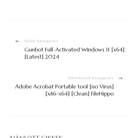
Bejegyzések
Előző bejegyzés
Gunbot Full-Activated Windows 11 [x64]
navigációja
[Latest] 2024
Következő bejegyzés
Adobe Acrobat Portable tool [no Virus]
[x86-x64] [Clean] FileHippo