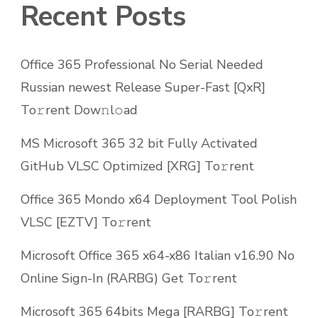
Recent Posts
Office 365 Professional No Serial Needed
Russian newest Release Super-Fast [QxR]
To𝚛rent Dow𝚗l𝚘ad
MS Microsoft 365 32 bit Fully Activated
GitHub VLSC Optimized [XRG] To𝚛rent
Office 365 Mondo x64 Deployment Tool Polish
VLSC [EZTV] To𝚛rent
Microsoft Office 365 x64-x86 Italian v16.90 No
Online Sign-In (RARBG) Get To𝚛rent
Microsoft 365 64bits Mega [RARBG] To𝚛rent