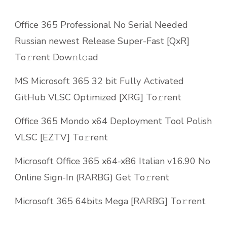
Office 365 Professional No Serial Needed
Russian newest Release Super-Fast [QxR]
To𝚛rent Dow𝚗l𝚘ad
MS Microsoft 365 32 bit Fully Activated
GitHub VLSC Optimized [XRG] To𝚛rent
Office 365 Mondo x64 Deployment Tool Polish
VLSC [EZTV] To𝚛rent
Microsoft Office 365 x64-x86 Italian v16.90 No
Online Sign-In (RARBG) Get To𝚛rent
Microsoft 365 64bits Mega [RARBG] To𝚛rent