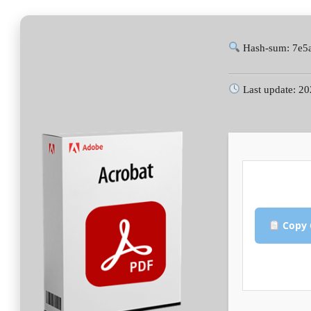
BEJEGYZÉSHEZ
Hash-sum: 7e5
Last update: 2
Copy 