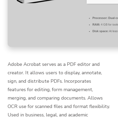
Processor:
Dual-co
RAM:
4 GB for tool
Disk space:
At leas
Adobe Acrobat serves as a PDF editor and
creator. It allows users to display, annotate,
sign, and distribute PDFs. Incorporates
features for editing, form management,
merging, and comparing documents. Allows
OCR use for scanned files and format flexibility.
Used in business, legal, and academic