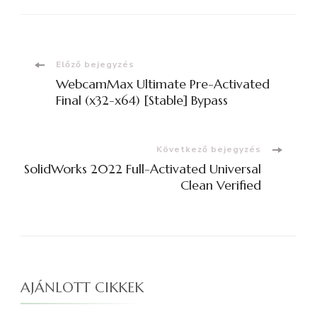
Bejegyzések
Előző bejegyzés
WebcamMax Ultimate Pre-Activated
navigációja
Final (x32-x64) [Stable] Bypass
Következő bejegyzés
SolidWorks 2022 Full-Activated Universal
Clean Verified
AJÁNLOTT CIKKEK