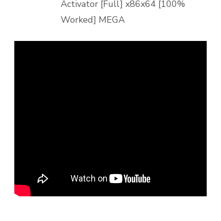
Activator [Full] x86x64 [100%
Worked] MEGA