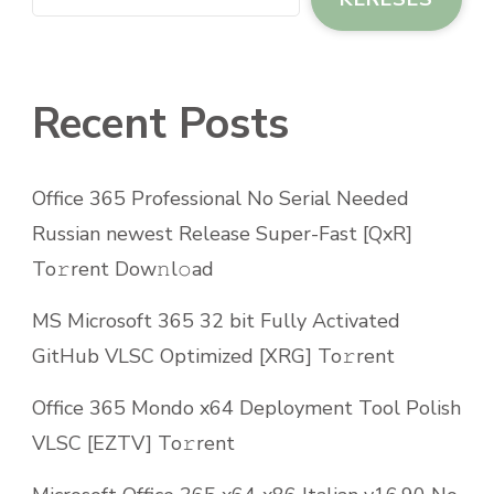
Recent Posts
Office 365 Professional No Serial Needed
Russian newest Release Super-Fast [QxR]
To𝚛rent Dow𝚗l𝚘ad
MS Microsoft 365 32 bit Fully Activated
GitHub VLSC Optimized [XRG] To𝚛rent
Office 365 Mondo x64 Deployment Tool Polish
VLSC [EZTV] To𝚛rent