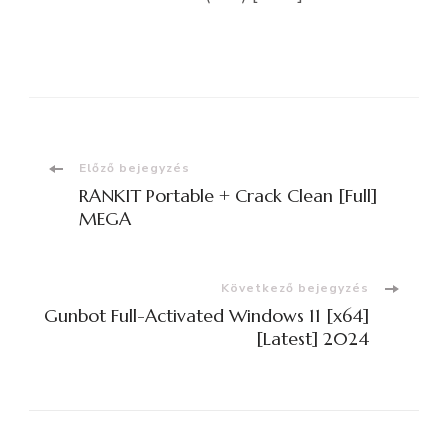
Bejegyzések
Előző bejegyzés
RANKIT Portable + Crack Clean [Full]
navigációja
MEGA
Következő bejegyzés
Gunbot Full-Activated Windows 11 [x64]
[Latest] 2024