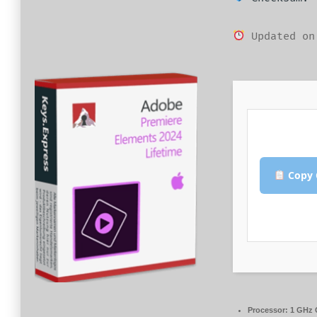
Updated on
Copy 
Processor:
1 GHz 