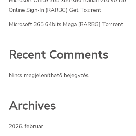
Microsoft Office 365 x64-x86 Italian v16.90 No
Online Sign-In (RARBG) Get To𝚛rent
Microsoft 365 64bits Mega [RARBG] To𝚛rent
Recent Comments
Nincs megjeleníthető bejegyzés.
Archives
2026. február