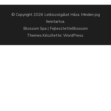
© Copyright 2026
Lelkiszolgálat Háza
. Minden jog
fenntartva.
Blossom Spa | Fejlesztette
Blossom
Themes
.Készítette:
WordPress
.